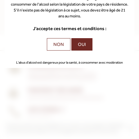
consommer de l'alcool selon la législation de votre pays de résidence.
Mot de passe perdu ?
S'il n'existe pas de législation à ce sujet, vous devez être âgé de 21
ans au moins.
J'accepte ces termes et conditions :
NON
OUI
L'abus d'alcool est dangereux pour la santé, à consommer avec modération
LIVRAISON OFFERTE
A partir de 240€ de commande, en France
métropolitaine (hors Corse, hors primeur).
PAIEMENT SÉCURISÉ
Avec notre partenaire bancaire Crédit Agricole
UN CONSEIL ?
05 57 24 62 61
14 Gomerie 33330 Saint Emilion
En poursuivant votre navigation sur ce site, vous acceptez l’utilisation
et l’écriture de Cookies sur votre appareil connecté.
En savoir plus