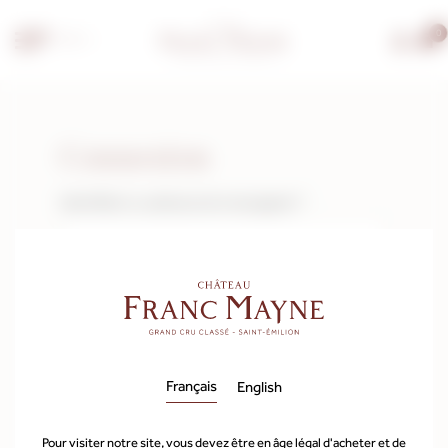
0
FR
Mon compte
Connexion
Identifiant ou adresse de messagerie
*
Mot de passe
*
Se souvenir de moi
Français
English
Identification
Pour visiter notre site, vous devez être en âge légal d'acheter et de